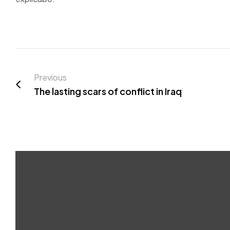
Previous
The lasting scars of conflict in Iraq