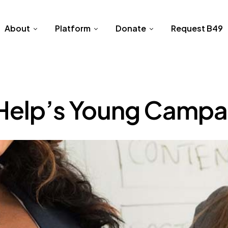
About
Platform
Donate
Request B49
Help’s Young Campaig