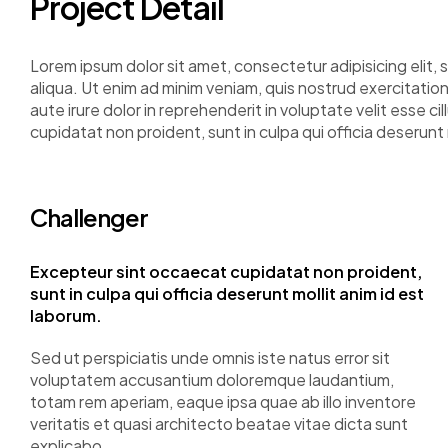
Project Detail
Lorem ipsum dolor sit amet, consectetur adipisicing elit
aliqua. Ut enim ad minim veniam, quis nostrud exercitatio
aute irure dolor in reprehenderit in voluptate velit esse c
cupidatat non proident, sunt in culpa qui officia deserunt 
Challenger
Excepteur sint occaecat cupidatat non proident,
sunt in culpa qui officia deserunt mollit anim id est
laborum.
Sed ut perspiciatis unde omnis iste natus error sit
voluptatem accusantium doloremque laudantium,
totam rem aperiam, eaque ipsa quae ab illo inventore
veritatis et quasi architecto beatae vitae dicta sunt
explicabo.