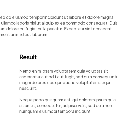
, sed do eiusmod tempor incididunt ut labore et dolore magna
n ullamco laboris nisi ut aliquip ex ea commodo consequat. Dui
illum dolore eu fugiat nulla pariatur. Excepteur sint occaecat
mollit anim id est laborum.
Result
Nemo enim ipsam voluptatem quia voluptas sit
aspernatur aut odit aut fugit, sed quia consequunt
magni dolores eos qui ratione voluptatem sequi
nesciunt.
Neque porro quisquam est, qui dolorem ipsum quia 
sit amet, consectetur, adipisci velit, sed quia non
numquam eius modi tempora incidunt